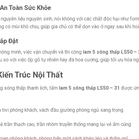
 An Toàn Sức Khỏe
uyên liệu nguyên sinh, nói không với các chất độc hại như for
ông có mùi khó chịu, giúp gia chủ có thể dọn vào ở ngay sau khi ho
Lắp Đặt
hông minh, việc vận chuyển và thi công
lam 5 sóng thấp LS50 – 
iều so với việc ốp gỗ tự nhiên hay đá hoa cương, giúp tối ưu hóa n
iến Trúc Nội Thất
g sóng thấp thanh lịch, tấm
lam 5 sóng thấp LS50 – 31
được ứng
tivi phòng khách, vách đầu giường phòng ngủ sang trọng.
ệ trần thạch cao, trần nhôm truyền thống mang lại vẻ ấm cúng.
gian phòng khách, phòng bếp một cách khéo léo và thẩm mỹ.