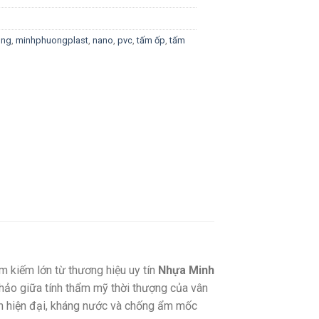
ong
,
minhphuongplast
,
nano
,
pvc
,
tấm ốp
,
tấm
ìm kiếm lớn từ thương hiệu uy tín
Nhựa Minh
 hảo giữa tính thẩm mỹ thời thượng của vân
ần hiện đại, kháng nước và chống ẩm mốc