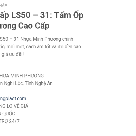
THẤP
ấp LS50 – 31: Tấm Ốp
ương Cao Cấp
LS50 – 31 Nhựa Minh Phương chính
ốc, mối mọt, cách âm tốt và độ bền cao.
giá ưu đãi!
NHỰA MINH PHƯƠNG
ện Nghi Lộc, Tỉnh Nghệ An
ongplast.com
G LO VỀ GIÁ
N QUỐC
TRỢ 24/7