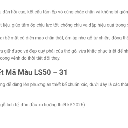
 đàn hồi cao, kết cấu tấm ốp vô cùng chắc chắn và không bị giòn 
iệu, giúp tấm ốp chịu lực tốt, chống chịu va đập hiệu quả trong 
i bề mặt có diện mạo chân thật, ấm áp như gỗ tự nhiên, đồng thờ
a giữ được vẻ đẹp quý phái của thớ gỗ, vừa khắc phục triệt để 
ong vênh do thời tiết đổi thay.
ết Mã Màu LS50 – 31
công dễ dàng lên phương án thiết kế chuẩn xác, dưới đây là các th
ỗ tinh tế, đón đầu xu hướng thiết kế 2026)