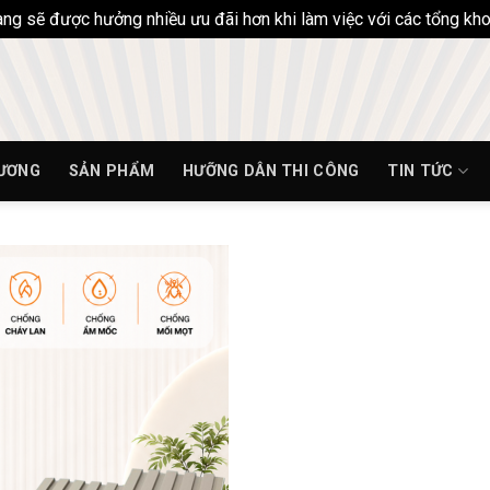
hàng sẽ được hưởng nhiều ưu đãi hơn khi làm việc với các tổng k
HƯƠNG
SẢN PHẨM
HƯỠNG DÂN THI CÔNG
TIN TỨC