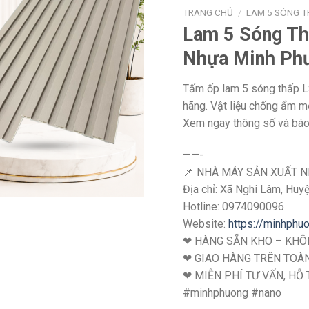
TRANG CHỦ
/
LAM 5 SÓNG 
Lam 5 Sóng Th
Nhựa Minh Ph
Tấm ốp lam 5 sóng thấp 
hãng. Vật liệu chống ẩm m
Xem ngay thông số và báo 
——-
📌 NHÀ MÁY SẢN XUẤT 
Địa chỉ: Xã Nghi Lâm, Huy
Hotline: ‭0974090096
Website:
https://minhphu
❤ HÀNG SẴN KHO – KHÔN
❤ GIAO HÀNG TRÊN TOÀ
❤ MIỄN PHÍ TƯ VẤN, HỖ 
#minhphuong #nano