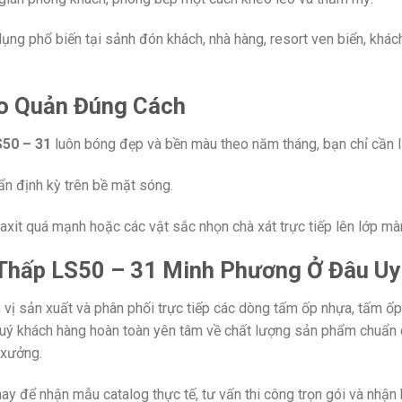
ụng phổ biến tại sảnh đón khách, nhà hàng, resort ven biển, khá
o Quản Đúng Cách
S50 – 31
luôn bóng đẹp và bền màu theo năm tháng, bạn chỉ cần l
n định kỳ trên bề mặt sóng.
axit quá mạnh hoặc các vật sắc nhọn chà xát trực tiếp lên lớp mà
hấp LS50 – 31 Minh Phương Ở Đâu Uy
 vị sản xuất và phân phối trực tiếp các dòng tấm ốp nhựa, tấm ố
quý khách hàng hoàn toàn yên tâm về chất lượng sản phẩm chuẩn c
 xưởng.
y để nhận mẫu catalog thực tế, tư vấn thi công trọn gói và nhậ