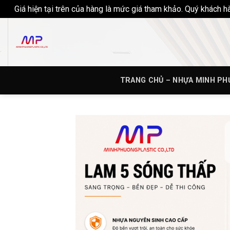
Giá hiện tại trên của hàng là mức giá tham khảo. Quý khách 
Skip
to
content
TRANG CHỦ – NHỰA MINH P