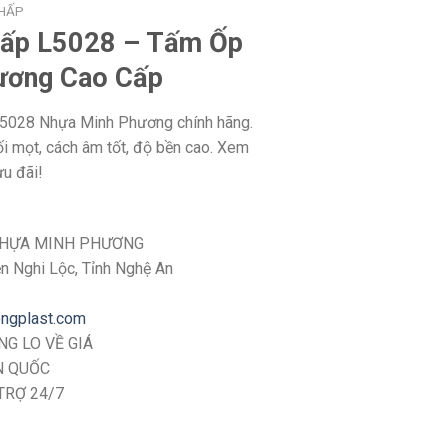
THẤP
hấp L5028 – Tấm Ốp
ương Cao Cấp
L5028 Nhựa Minh Phương chính hãng.
i mọt, cách âm tốt, độ bền cao. Xem
ưu đãi!
NHỰA MINH PHƯƠNG
ện Nghi Lộc, Tỉnh Nghệ An
ongplast.com
G LO VỀ GIÁ
N QUỐC
TRỢ 24/7