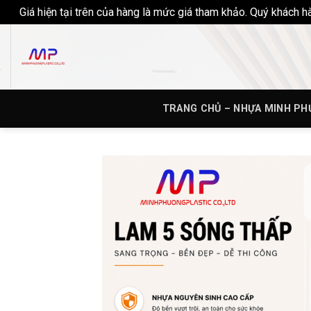
Giá hiện tại trên của hàng là mức giá tham khảo. Quý khách 
Skip
to
content
TRANG CHỦ – NHỰA MINH P