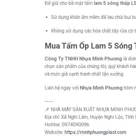
Để giữ cho bề mặt tấm
lam 5 sóng thấp L
Sử dụng khăn ẩm mềm để lau chùi bụi bẩ
Không sử dụng các hóa chất tẩy rửa có t
Mua Tấm Ốp Lam 5 Sóng T
Công Ty TNHH Nhựa Minh Phương
là đơn
chọn sản phẩm của chúng tôi, quý khách hà
và mức giá cạnh tranh nhất tận xưởng.
Liên hệ ngay với
Nhựa Minh Phương
hôm na
——-
📌 NHÀ MÁY SẢN XUẤT NHỰA MINH PHƯ
Địa chỉ: Xã Nghi Lâm, Huyện Nghi Lộc, Tỉnh
Hotline: ‭0974090096
Website:
https://minhphuongplast.com