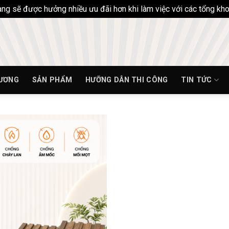
hàng sẽ được hưởng nhiều ưu đãi hơn khi làm việc với các tổng k
HƯƠNG
SẢN PHẨM
HƯỠNG DÂN THI CÔNG
TIN TỨC