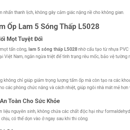
m nhấn thanh lịch, không gây cảm giác nặng nề cho không gian.
ấm Ốp Lam 5 Sóng Thấp L5028
i Mọt Tuyệt Đối
 mọt tấn công,
lam 5 sóng thấp L5028
nhờ cấu tạo từ nhựa PVC 
i Việt Nam, ngăn ngừa triệt để tình trạng rêu mốc, bảo vệ tường 
ng không chỉ giúp giảm trọng lượng tấm ốp mà còn tạo ra các kh
ho các phòng chức năng và cách nhiệt, giúp ngôi nhà mát mẻ hơn
à An Toàn Cho Sức Khỏe
liệu nguyên sinh, không chứa các chất độc hại như formaldehyd
 chịu, có thể dọn vào ở ngay sau khi thi công.