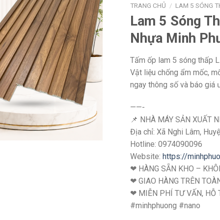
TRANG CHỦ
/
LAM 5 SÓNG 
Lam 5 Sóng T
Nhựa Minh Ph
Tấm ốp lam 5 sóng thấp 
Vật liệu chống ẩm mốc, mố
ngay thông số và báo giá 
——-
📌 NHÀ MÁY SẢN XUẤT 
Địa chỉ: Xã Nghi Lâm, Huy
Hotline: ‭0974090096
Website:
https://minhphu
❤ HÀNG SẴN KHO – KHÔN
❤ GIAO HÀNG TRÊN TOÀ
❤ MIỄN PHÍ TƯ VẤN, HỖ 
#minhphuong #nano