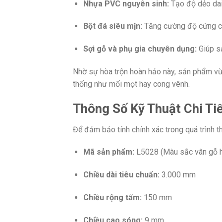
Nhựa PVC nguyên sinh:
Tạo độ dẻo dai,
Bột đá siêu mịn:
Tăng cường độ cứng cá
Sợi gỗ và phụ gia chuyên dụng:
Giúp sả
Nhờ sự hòa trộn hoàn hảo này, sản phẩm vừ
thống như mối mọt hay cong vênh.
Thông Số Kỹ Thuật Chi Ti
Để đảm bảo tính chính xác trong quá trình t
Mã sản phẩm:
L5028 (Màu sắc vân gỗ h
Chiều dài tiêu chuẩn:
3.000 mm
Chiều rộng tấm:
150 mm
Chiều cao sóng:
9 mm