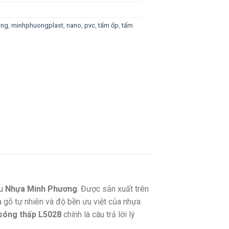
ong
,
minhphuongplast
,
nano
,
pvc
,
tấm ốp
,
tấm
ệu
Nhựa Minh Phương
. Được sản xuất trên
 gỗ tự nhiên và độ bền ưu việt của nhựa
sóng thấp L5028
chính là câu trả lời lý