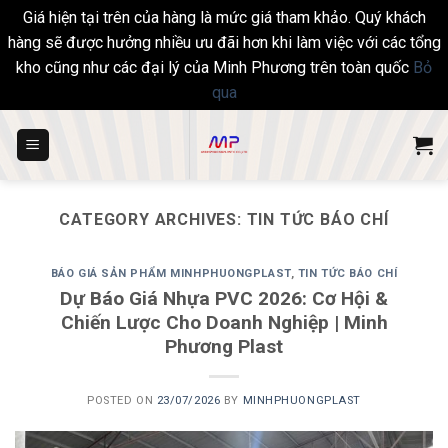
Giá hiện tại trên của hàng là mức giá tham khảo. Quý khách
hàng sẽ được hưởng nhiều ưu đãi hơn khi làm việc với các tổng
kho cũng như các đại lý của Minh Phương trên toàn quốc
Bỏ
qua
Skip
to
content
CATEGORY ARCHIVES:
TIN TỨC BÁO CHÍ
BÁO GIÁ SẢN PHẨM MINHPHUONGPLAST
,
TIN TỨC BÁO CHÍ
Dự Báo Giá Nhựa PVC 2026: Cơ Hội &
Chiến Lược Cho Doanh Nghiệp | Minh
Phương Plast
POSTED ON
23/07/2026
BY
MINHPHUONGPLAST