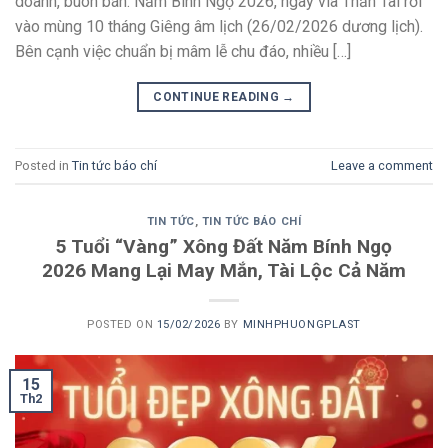
doanh, buôn bán. Năm Bính Ngọ 2026, ngày vía Thần Tài rơi
vào mùng 10 tháng Giêng âm lịch (26/02/2026 dương lịch).
Bên cạnh việc chuẩn bị mâm lễ chu đáo, nhiều […]
CONTINUE READING
→
Posted in
Tin tức báo chí
Leave a comment
TIN TỨC
,
TIN TỨC BÁO CHÍ
5 Tuổi “Vàng” Xông Đất Năm Bính Ngọ
2026 Mang Lại May Mắn, Tài Lộc Cả Năm
POSTED ON
15/02/2026
BY
MINHPHUONGPLAST
15
Th2