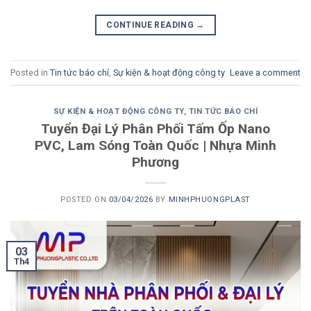
CONTINUE READING
→
Posted in
Tin tức báo chí
,
Sự kiện & hoạt động công ty
Leave a comment
SỰ KIỆN & HOẠT ĐỘNG CÔNG TY
,
TIN TỨC BÁO CHÍ
Tuyển Đại Lý Phân Phối Tấm Ốp Nano
PVC, Lam Sóng Toàn Quốc | Nhựa Minh
Phương
POSTED ON
03/04/2026
BY
MINHPHUONGPLAST
03
Th4