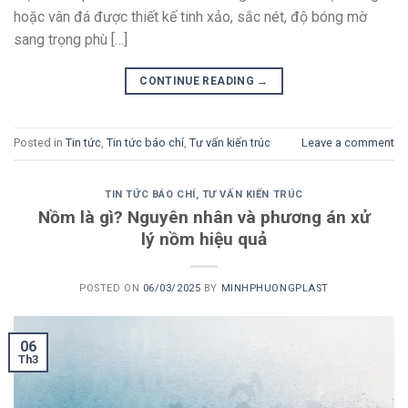
hoặc vân đá được thiết kế tinh xảo, sắc nét, độ bóng mờ
sang trọng phù […]
CONTINUE READING
→
Posted in
Tin tức
,
Tin tức báo chí
,
Tư vấn kiến trúc
Leave a comment
TIN TỨC BÁO CHÍ
,
TƯ VẤN KIẾN TRÚC
Nồm là gì? Nguyên nhân và phương án xử
lý nồm hiệu quả
POSTED ON
06/03/2025
BY
MINHPHUONGPLAST
06
Th3