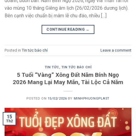
doanh, buôn bán. Năm Bính Ngọ 2026, ngày vía Thần Tài rơi
vào mùng 10 tháng Giêng âm lịch (26/02/2026 dương lịch).
Bên cạnh việc chuẩn bị mâm lễ chu đáo, nhiều […]
CONTINUE READING
→
Posted in
Tin tức báo chí
Leave a comment
TIN TỨC
,
TIN TỨC BÁO CHÍ
5 Tuổi “Vàng” Xông Đất Năm Bính Ngọ
2026 Mang Lại May Mắn, Tài Lộc Cả Năm
POSTED ON
15/02/2026
BY
MINHPHUONGPLAST
15
Th2