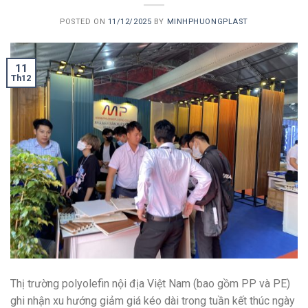
POSTED ON
11/12/2025
BY
MINHPHUONGPLAST
11
Th12
Thị trường polyolefin nội địa Việt Nam (bao gồm PP và PE)
ghi nhận xu hướng giảm giá kéo dài trong tuần kết thúc ngày