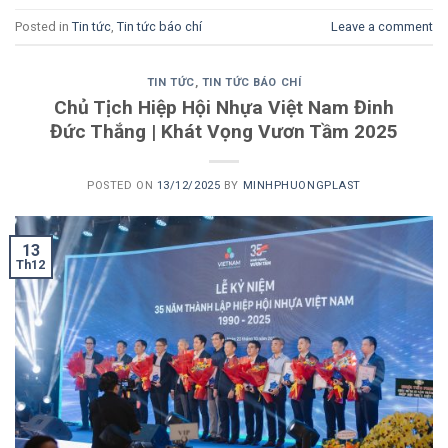
Posted in
Tin tức
,
Tin tức báo chí
Leave a comment
TIN TỨC
,
TIN TỨC BÁO CHÍ
Chủ Tịch Hiệp Hội Nhựa Việt Nam Đinh
Đức Thắng | Khát Vọng Vươn Tầm 2025
POSTED ON
13/12/2025
BY
MINHPHUONGPLAST
13
Th12