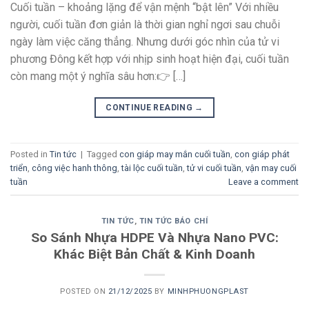
Cuối tuần – khoảng lặng để vận mệnh “bật lên” Với nhiều
người, cuối tuần đơn giản là thời gian nghỉ ngơi sau chuỗi
ngày làm việc căng thẳng. Nhưng dưới góc nhìn của tử vi
phương Đông kết hợp với nhịp sinh hoạt hiện đại, cuối tuần
còn mang một ý nghĩa sâu hơn:👉 […]
CONTINUE READING
→
Posted in
Tin tức
|
Tagged
con giáp may mắn cuối tuần
,
con giáp phát
triển
,
công việc hanh thông
,
tài lộc cuối tuần
,
tử vi cuối tuần
,
vận may cuối
tuần
Leave a comment
TIN TỨC
,
TIN TỨC BÁO CHÍ
So Sánh Nhựa HDPE Và Nhựa Nano PVC:
Khác Biệt Bản Chất & Kinh Doanh
POSTED ON
21/12/2025
BY
MINHPHUONGPLAST