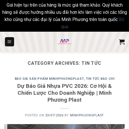
Giá hiện tại trên của hàng là mức giá tham khảo. Quý khách
hàng sẽ được hưởng nhiều ưu đãi hơn khi làm việc với các tổng
kho cũng như các đại lý của Minh Phương trên toàn quốc
Bỏ
qua
Skip
to
content
CATEGORY ARCHIVES:
TIN TỨC
BÁO GIÁ SẢN PHẨM MINHPHUONGPLAST
,
TIN TỨC BÁO CHÍ
Dự Báo Giá Nhựa PVC 2026: Cơ Hội &
Chiến Lược Cho Doanh Nghiệp | Minh
Phương Plast
POSTED ON
23/07/2026
BY
MINHPHUONGPLAST