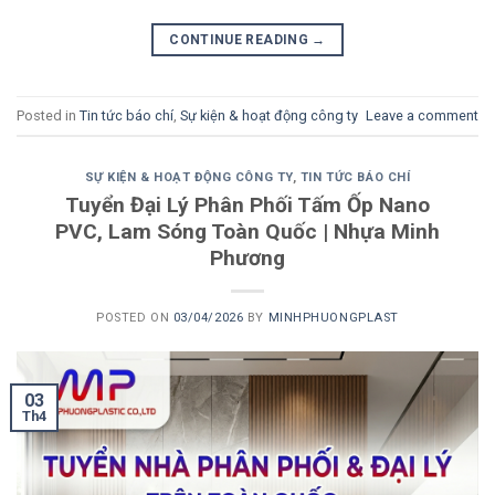
CONTINUE READING
→
Posted in
Tin tức báo chí
,
Sự kiện & hoạt động công ty
Leave a comment
SỰ KIỆN & HOẠT ĐỘNG CÔNG TY
,
TIN TỨC BÁO CHÍ
Tuyển Đại Lý Phân Phối Tấm Ốp Nano
PVC, Lam Sóng Toàn Quốc | Nhựa Minh
Phương
POSTED ON
03/04/2026
BY
MINHPHUONGPLAST
03
Th4