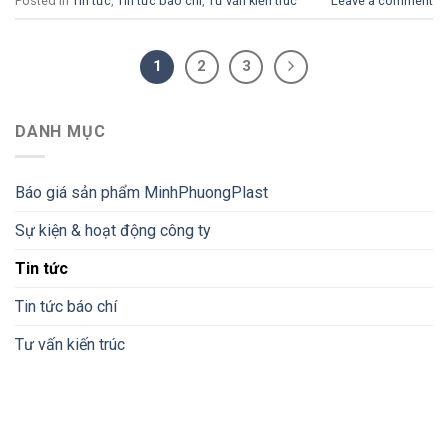
Posted in
Tin tức
,
Tin tức báo chí
,
Tư vấn kiến trúc
Leave a comment
1
2
3
DANH MỤC
Báo giá sản phẩm MinhPhuongPlast
Sự kiện & hoạt động công ty
Tin tức
Tin tức báo chí
Tư vấn kiến trúc