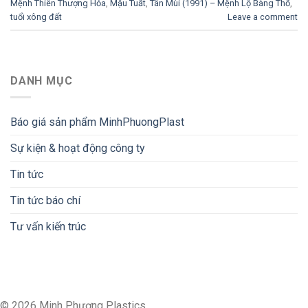
Mệnh Thiên Thượng Hỏa
,
Mậu Tuất
,
Tân Mùi (1991) – Mệnh Lộ Bàng Thổ
,
tuổi xông đất
Leave a comment
DANH MỤC
Báo giá sản phẩm MinhPhuongPlast
Sự kiện & hoạt động công ty
Tin tức
Tin tức báo chí
Tư vấn kiến trúc
© 2026 Minh Phương Plastics