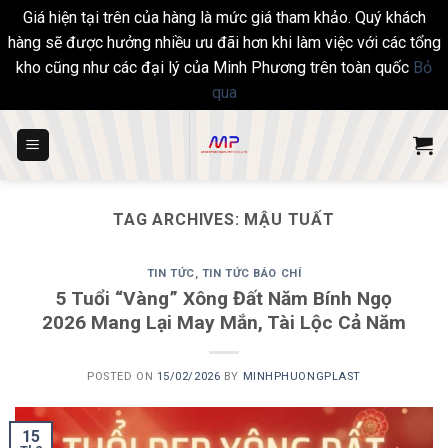
Giá hiện tại trên của hàng là mức giá tham khảo. Quý khách
hàng sẽ được hưởng nhiều ưu đãi hơn khi làm việc với các tổng
kho cũng như các đại lý của Minh Phương trên toàn quốc
Bỏ
qua
Skip
to
content
TAG ARCHIVES:
MẬU TUẤT
TIN TỨC
,
TIN TỨC BÁO CHÍ
5 Tuổi “Vàng” Xông Đất Năm Bính Ngọ
2026 Mang Lại May Mắn, Tài Lộc Cả Năm
POSTED ON
15/02/2026
BY
MINHPHUONGPLAST
15