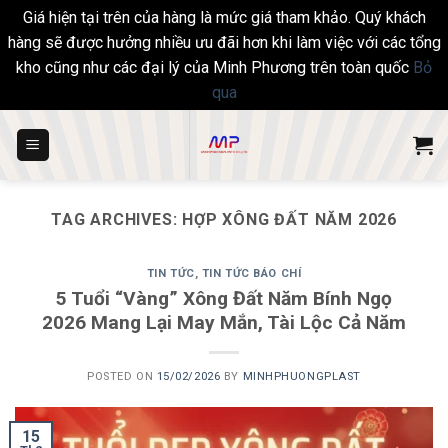
Giá hiện tại trên của hàng là mức giá tham khảo. Quý khách
hàng sẽ được hưởng nhiều ưu đãi hơn khi làm việc với các tổng
kho cũng như các đại lý của Minh Phương trên toàn quốc
Bỏ
qua
Skip
to
content
TAG ARCHIVES:
HỢP XÔNG ĐẤT NĂM 2026
TIN TỨC
,
TIN TỨC BÁO CHÍ
5 Tuổi “Vàng” Xông Đất Năm Bính Ngọ
2026 Mang Lại May Mắn, Tài Lộc Cả Năm
POSTED ON
15/02/2026
BY
MINHPHUONGPLAST
15