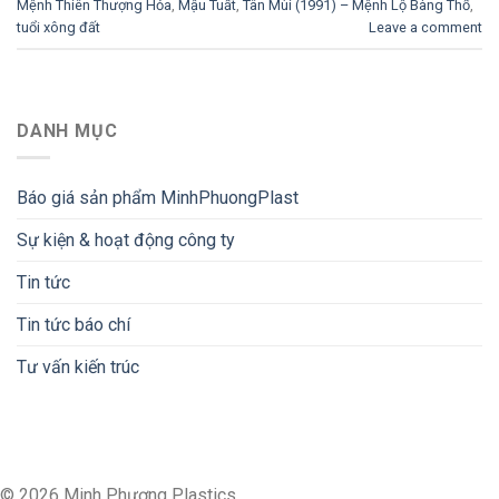
Mệnh Thiên Thượng Hỏa
,
Mậu Tuất
,
Tân Mùi (1991) – Mệnh Lộ Bàng Thổ
,
tuổi xông đất
Leave a comment
DANH MỤC
Báo giá sản phẩm MinhPhuongPlast
Sự kiện & hoạt động công ty
Tin tức
Tin tức báo chí
Tư vấn kiến trúc
© 2026 Minh Phương Plastics