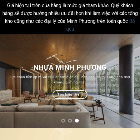
Giá hiện tại trên của hàng là mức giá tham khảo. Quý khách
hàng sẽ được hưởng nhiều ưu đãi hơn khi làm việc với các tổng
kho cũng như các đại lý của Minh Phương trên toàn quốc
Bỏ
qua
Skip
to
content
NHỰA MINH PHƯƠNG
Lựa chọn tấm ốp và vật liệu lát sàn hiện đại, bền đẹp, dễ thi công cho mọi
không gian nội thất.
Tìm hiểu thêm