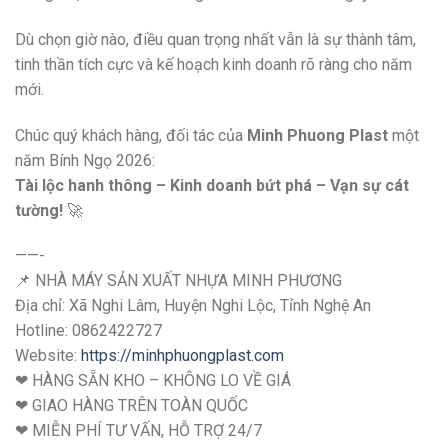
Dù chọn giờ nào, điều quan trọng nhất vẫn là sự thành tâm,
tinh thần tích cực và kế hoạch kinh doanh rõ ràng cho năm
mới.
Chúc quý khách hàng, đối tác của
Minh Phuong Plast
một
năm Bính Ngọ 2026:
Tài lộc hanh thông – Kinh doanh bứt phá – Vạn sự cát
tường!
🚀
——-
📌 NHÀ MÁY SẢN XUẤT NHỰA MINH PHƯƠNG
Địa chỉ: Xã Nghi Lâm, Huyện Nghi Lộc, Tỉnh Nghệ An
Hotline: ‭0862422727
Website:
https://minhphuongplast.com
❤ HÀNG SẴN KHO – KHÔNG LO VỀ GIÁ
❤ GIAO HÀNG TRÊN TOÀN QUỐC
❤ MIỄN PHÍ TƯ VẤN, HỖ TRỢ 24/7