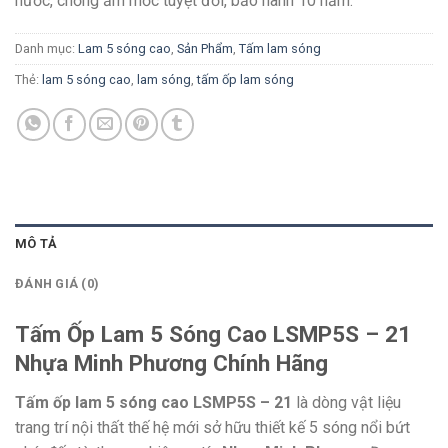
nước, chống ẩm mốc tuyệt đối, bảo hành 10 năm.
Danh mục:
Lam 5 sóng cao
,
Sản Phẩm
,
Tấm lam sóng
Thẻ:
lam 5 sóng cao
,
lam sóng
,
tấm ốp lam sóng
MÔ TẢ
ĐÁNH GIÁ (0)
Tấm Ốp Lam 5 Sóng Cao LSMP5S – 21
Nhựa Minh Phương Chính Hãng
Tấm ốp lam 5 sóng cao LSMP5S – 21
là dòng vật liệu
trang trí nội thất thế hệ mới sở hữu thiết kế 5 sóng nổi bứt