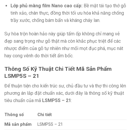
Lớp phủ màng film Nano cao cấp:
Bề mặt tái tạo thớ gỗ
tinh xảo, chân thực, đồng thời tối ưu hóa khả năng chống
trầy xước, chống bám bẩn và kháng cháy lan.
Sự hòa trộn hoàn hảo này giúp tấm ốp không chỉ mang vẻ
đẹp sang trọng như gỗ thật mà còn khắc phục triệt để các
nhược điểm của gỗ tự nhiên như mối mọt đục phá, mục nát
hay cong vênh do thời tiết ẩm bốc.
Thông Số Kỹ Thuật Chi Tiết Mã Sản Phẩm
LSMP5S – 21
Để thuận tiện cho kiến trúc sư, chủ đầu tư và thợ thi công lên
phương án lắp đặt chuẩn xác, dưới đây là thông số kỹ thuật
tiêu chuẩn của mã
LSMP5S – 21
:
Thông số
Chi tiết
Mã sản phẩm
LSMP5S – 21