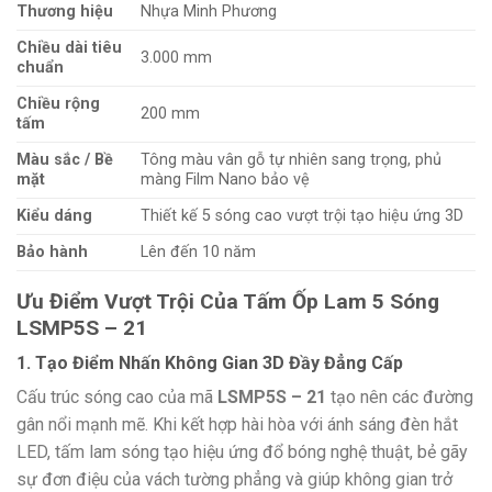
Thương hiệu
Nhựa Minh Phương
Chiều dài tiêu
3.000 mm
chuẩn
Chiều rộng
200 mm
tấm
Màu sắc / Bề
Tông màu vân gỗ tự nhiên sang trọng, phủ
mặt
màng Film Nano bảo vệ
Kiểu dáng
Thiết kế 5 sóng cao vượt trội tạo hiệu ứng 3D
Bảo hành
Lên đến 10 năm
Ưu Điểm Vượt Trội Của Tấm Ốp Lam 5 Sóng
LSMP5S – 21
1. Tạo Điểm Nhấn Không Gian 3D Đầy Đẳng Cấp
Cấu trúc sóng cao của mã
LSMP5S – 21
tạo nên các đường
gân nổi mạnh mẽ. Khi kết hợp hài hòa với ánh sáng đèn hắt
LED, tấm lam sóng tạo hiệu ứng đổ bóng nghệ thuật, bẻ gãy
sự đơn điệu của vách tường phẳng và giúp không gian trở