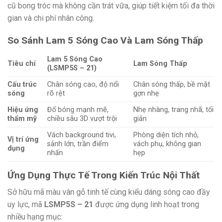
cũ bong tróc mà không cần trát vữa, giúp tiết kiệm tối đa thời
gian và chi phí nhân công.
So Sánh Lam 5 Sóng Cao Và Lam Sóng Thấp
Lam 5 Sóng Cao
Tiêu chí
Lam Sóng Thấp
(LSMP5S – 21)
Cấu trúc
Chân sóng cao, độ nổi
Chân sóng thấp, bề mặt
sóng
rõ rệt
gợn nhẹ
Hiệu ứng
Đổ bóng mạnh mẽ,
Nhẹ nhàng, trang nhã, tối
thẩm mỹ
chiều sâu 3D vượt trội
giản
Vách background tivi,
Phòng diện tích nhỏ,
Vị trí ứng
sảnh lớn, trần điểm
vách phụ, không gian
dụng
nhấn
hẹp
Ứng Dụng Thực Tế Trong Kiến Trúc Nội Thất
Sở hữu mã màu vân gỗ tinh tế cùng kiểu dáng sóng cao đầy
uy lực, mã
LSMP5S – 21
được ứng dụng linh hoạt trong
nhiều hạng mục: