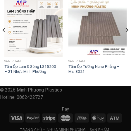
SẢN PHẨM
SẢN PHẨM
Tấm Ốp Lam 3 Sóng LS15200
Tấm Ốp Tường Nano Phẳng –
– 21 Nhựa Minh Phương
Ms: 8021
© 2026 Minh Phương Plastics
Hotline: 0862422727
Pay
TRANG CHỦ – NHỰA MINH PHƯƠNG
SẢN PHẨM