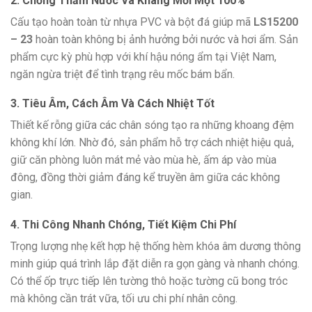
2. Chống Thấm Nước Và Kháng Mối Mọt 100%
Cấu tạo hoàn toàn từ nhựa PVC và bột đá giúp mã
LS15200
– 23
hoàn toàn không bị ảnh hưởng bởi nước và hơi ẩm.
Sản
phẩm cực kỳ phù hợp với khí hậu nóng ẩm tại Việt Nam,
ngăn ngừa triệt để tình trạng rêu mốc bám bẩn.
3. Tiêu Âm, Cách Âm Và Cách Nhiệt Tốt
Thiết kế rỗng giữa các chân sóng tạo ra những khoang đệm
không khí lớn.
Nhờ đó,
sản phẩm hỗ trợ cách nhiệt hiệu quả,
giữ căn phòng luôn mát mẻ vào mùa hè,
ấm áp vào mùa
đông,
đồng thời giảm đáng kể truyền âm giữa các không
gian.
4. Thi Công Nhanh Chóng, Tiết Kiệm Chi Phí
Trọng lượng nhẹ kết hợp hệ thống hèm khóa âm dương thông
minh giúp quá trình lắp đặt diễn ra gọn gàng và nhanh chóng.
Có thể ốp trực tiếp lên tường thô hoặc tường cũ bong tróc
mà không cần trát vữa,
tối ưu chi phí nhân công.