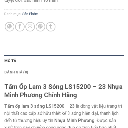
tuyệt đối, bảo hành 10 năm.
Danh mục:
Sản Phẩm
MÔ TẢ
ĐÁNH GIÁ (0)
Tấm Ốp Lam 3 Sóng LS15200 – 23 Nhựa
Minh Phương Chính Hãng
Tấm ốp lam 3 sóng LS15200 – 23
là dòng vật liệu trang trí
nội thất cao cấp sở hữu thiết kế 3 sóng hiện đại,
thanh lịch
đến từ thương hiệu uy tín
Nhựa Minh Phương
.
Được sản
xuất trên dây chuyền công nghệ đùn ép tiên tiến bậc nhất,