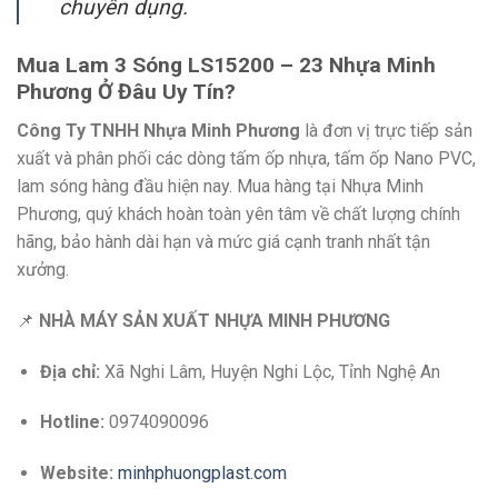
chuyên dụng.
Mua Lam 3 Sóng LS15200 – 23 Nhựa Minh
Phương Ở Đâu Uy Tín?
Công Ty TNHH Nhựa Minh Phương
là đơn vị trực tiếp sản
xuất và phân phối các dòng tấm ốp nhựa,
tấm ốp Nano PVC,
lam sóng hàng đầu hiện nay.
Mua hàng tại Nhựa Minh
Phương,
quý khách hoàn toàn yên tâm về chất lượng chính
hãng,
bảo hành dài hạn và mức giá cạnh tranh nhất tận
xưởng.
📌
NHÀ MÁY SẢN XUẤT NHỰA MINH PHƯƠNG
Địa chỉ:
Xã Nghi Lâm,
Huyện Nghi Lộc,
Tỉnh Nghệ An
Hotline:
0974090096
Website:
minhphuongplast.com