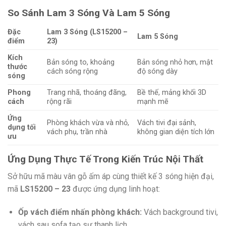
So Sánh Lam 3 Sóng Và Lam 5 Sóng
Đặc
Lam 3 Sóng (LS15200 –
Lam 5 Sóng
điểm
23)
Kích
Bản sóng to, khoảng
Bản sóng nhỏ hơn, mật
thước
cách sóng rộng
độ sóng dày
sóng
Phong
Trang nhã, thoáng đãng,
Bề thế, mảng khối 3D
cách
rộng rãi
mạnh mẽ
Ứng
Phòng khách vừa và nhỏ,
Vách tivi đại sảnh,
dụng tối
vách phụ, trần nhà
không gian diện tích lớn
ưu
Ứng Dụng Thực Tế Trong Kiến Trúc Nội Thất
Sở hữu mã màu vân gỗ ấm áp cùng thiết kế 3 sóng hiện đại,
mã
LS15200 – 23
được ứng dụng linh hoạt:
Ốp vách điểm nhấn phòng khách:
Vách background tivi,
vách sau sofa tạo sự thanh lịch.