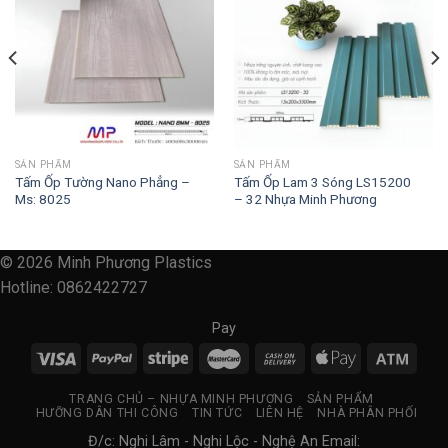
SẢN PHẨM
SẢN PHẨM
Tấm Ốp Tường Nano Phẳng –
Tấm Ốp Lam 3 Sóng LS15200
Ms: 8025
– 32 Nhựa Minh Phương
© 2026 Minh Phương Plastics
Hotline: 0862422727
Pay
TRANG CHỦ – NHỰA MINH PHƯƠNG
SẢN PHẨM
HƯỠNG DÂN THI CÔNG
TIN TỨC
LIÊN HỆ
NHÀ PHÂN PHỐI
Đ/c: Nghi Lâm - Nghi Lộc - Nghệ An Email: