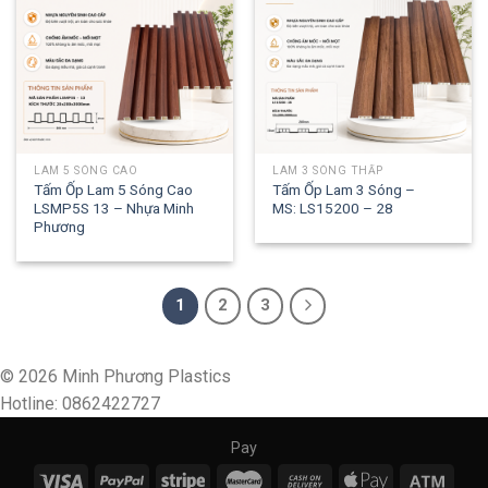
LAM 5 SÓNG CAO
LAM 3 SÓNG THẤP
Tấm Ốp Lam 5 Sóng Cao
Tấm Ốp Lam 3 Sóng –
LSMP5S 13 – Nhựa Minh
MS: LS15200 – 28
Phương
1
2
3
© 2026 Minh Phương Plastics
Hotline: 0862422727
Pay