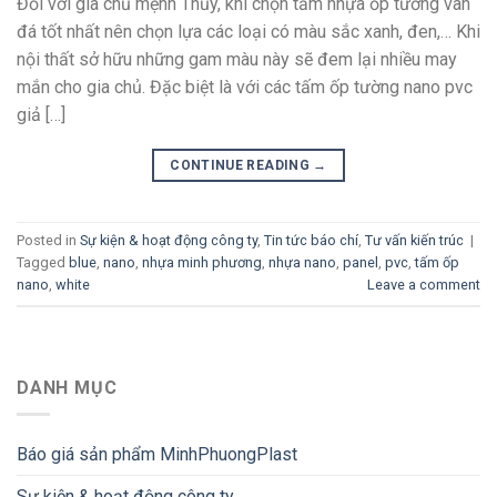
Đối với gia chủ mệnh Thủy, khi chọn tấm nhựa ốp tường vân
đá tốt nhất nên chọn lựa các loại có màu sắc xanh, đen,… Khi
nội thất sở hữu những gam màu này sẽ đem lại nhiều may
mắn cho gia chủ. Đặc biệt là với các tấm ốp tường nano pvc
giả […]
CONTINUE READING
→
Posted in
Sự kiện & hoạt động công ty
,
Tin tức báo chí
,
Tư vấn kiến trúc
|
Tagged
blue
,
nano
,
nhựa minh phương
,
nhựa nano
,
panel
,
pvc
,
tấm ốp
nano
,
white
Leave a comment
DANH MỤC
Báo giá sản phẩm MinhPhuongPlast
Sự kiện & hoạt động công ty