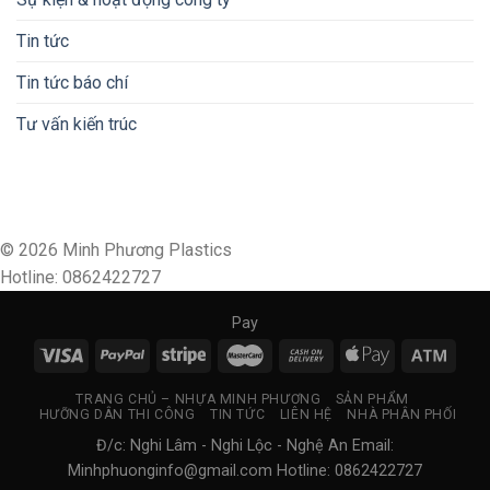
Tin tức
Tin tức báo chí
Tư vấn kiến trúc
© 2026 Minh Phương Plastics
Hotline: 0862422727
Pay
TRANG CHỦ – NHỰA MINH PHƯƠNG
SẢN PHẨM
HƯỠNG DÂN THI CÔNG
TIN TỨC
LIÊN HỆ
NHÀ PHÂN PHỐI
Đ/c: Nghi Lâm - Nghi Lộc - Nghệ An Email:
Minhphuonginfo@gmail.com
Hotline: 0862422727