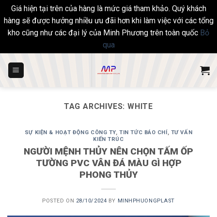
Giá hiện tại trên của hàng là mức giá tham khảo. Quý khách
hàng sẽ được hưởng nhiều ưu đãi hơn khi làm việc với các tổng
kho cũng như các đại lý của Minh Phương trên toàn quốc
Bỏ
qua
Skip
to
content
TAG ARCHIVES:
WHITE
SỰ KIỆN & HOẠT ĐỘNG CÔNG TY
,
TIN TỨC BÁO CHÍ
,
TƯ VẤN
KIẾN TRÚC
NGƯỜI MỆNH THỦY NÊN CHỌN TẤM ỐP
TƯỜNG PVC VÂN ĐÁ MÀU GÌ HỢP
PHONG THỦY
POSTED ON
28/10/2024
BY
MINHPHUONGPLAST