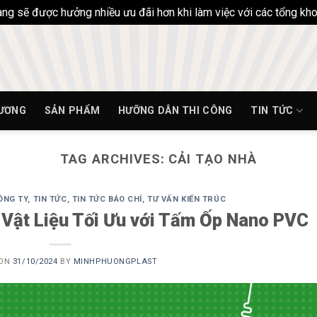
hàng sẽ được hưởng nhiều ưu đãi hơn khi làm việc với các tổng k
HƯƠNG
SẢN PHẨM
HƯỠNG DÂN THI CÔNG
TIN TỨC
TAG ARCHIVES:
CẢI TẠO NHÀ
ÔNG TY
,
TIN TỨC
,
TIN TỨC BÁO CHÍ
,
TƯ VẤN KIẾN TRÚC
 Vật Liệu Tối Ưu với Tấm Ốp Nano PVC
 ON
31/10/2024
BY
MINHPHUONGPLAST