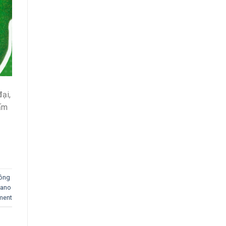
đại,
tấm
ông
nano
ment