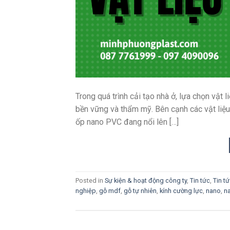
Trong quá trình cải tạo nhà ở, lựa chọn vật 
bền vững và thẩm mỹ. Bên cạnh các vật liệ
ốp nano PVC đang nổi lên […]
Posted in
Sự kiện & hoạt động công ty
,
Tin tức
,
Tin t
nghiệp
,
gỗ mdf
,
gỗ tự nhiên
,
kính cường lực
,
nano
,
n