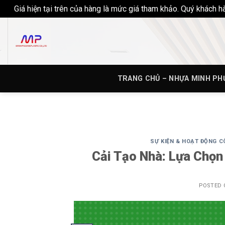
Giá hiện tại trên của hàng là mức giá tham khảo. Quý khách 
Skip
to
content
TRANG CHỦ – NHỰA MINH P
SỰ KIỆN & HOẠT ĐỘNG C
Cải Tạo Nhà: Lựa Chọn
POSTED