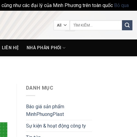
ho cũng như các đại lý của Minh Phương trên toàn quốc
Bỏ qua
Tìm
kiếm:
LIÊN HỆ
NHÀ PHÂN PHỐI
DANH MỤC
Báo giá sản phẩm
MinhPhuongPlast
Sự kiện & hoạt động công ty