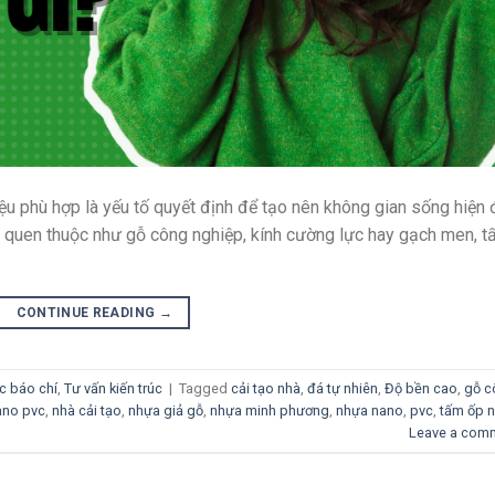
liệu phù hợp là yếu tố quyết định để tạo nên không gian sống hiện 
u quen thuộc như gỗ công nghiệp, kính cường lực hay gạch men, 
CONTINUE READING
→
ức báo chí
,
Tư vấn kiến trúc
|
Tagged
cải tạo nhà
,
đá tự nhiên
,
Độ bền cao
,
gỗ c
ano pvc
,
nhà cải tạo
,
nhựa giả gỗ
,
nhựa minh phương
,
nhựa nano
,
pvc
,
tấm ốp 
Leave a com