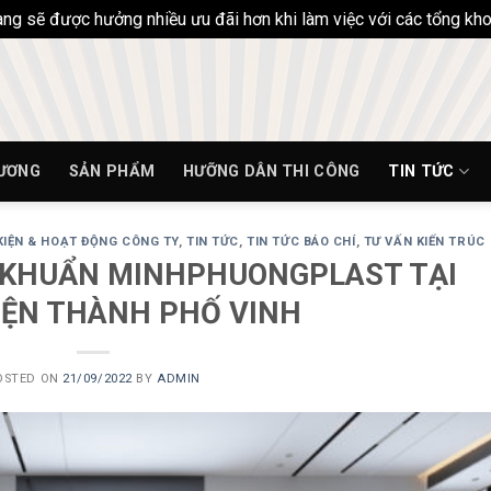
hàng sẽ được hưởng nhiều ưu đãi hơn khi làm việc với các tổng k
HƯƠNG
SẢN PHẨM
HƯỠNG DÂN THI CÔNG
TIN TỨC
KIỆN & HOẠT ĐỘNG CÔNG TY
,
TIN TỨC
,
TIN TỨC BÁO CHÍ
,
TƯ VẤN KIẾN TRÚC
 KHUẨN MINHPHUONGPLAST TẠI
IỆN THÀNH PHỐ VINH
OSTED ON
21/09/2022
BY
ADMIN