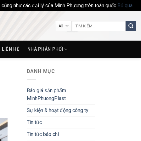
ho cũng như các đại lý của Minh Phương trên toàn quốc
Bỏ qua
Tìm
kiếm:
LIÊN HỆ
NHÀ PHÂN PHỐI
DANH MỤC
Báo giá sản phẩm
MinhPhuongPlast
Sự kiện & hoạt động công ty
Tin tức
Tin tức báo chí