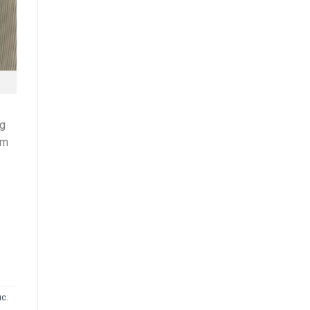
ng
ẩm
úc
.