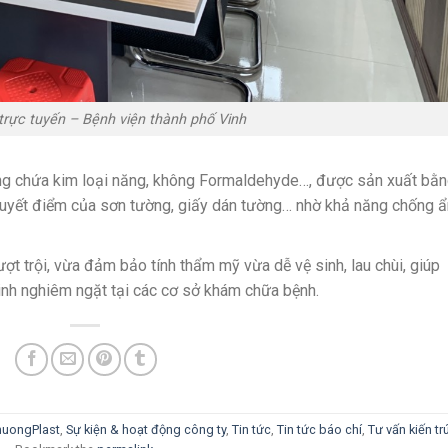
rực tuyến – Bệnh viện thành phố Vinh
ng chứa kim loại năng, không Formaldehyde…, được sản xuất bằ
huyết điểm của sơn tường, giấy dán tường… nhờ khả năng chống 
ượt trội, vừa đảm bảo tính thẩm mỹ vừa dễ vệ sinh, lau chùi, giúp
 sinh nghiêm ngặt tại các cơ sở khám chữa bệnh.
huongPlast
,
Sự kiện & hoạt động công ty
,
Tin tức
,
Tin tức báo chí
,
Tư vấn kiến tr