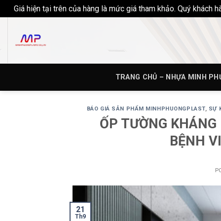
Giá hiện tại trên của hàng là mức giá tham khảo. Quý khách 
Skip
to
content
TRANG CHỦ – NHỰA MINH P
BÁO GIÁ SẢN PHẨM MINHPHUONGPLAST
,
SỰ 
ỐP TƯỜNG KHÁNG
BỆNH V
P
21
Th9