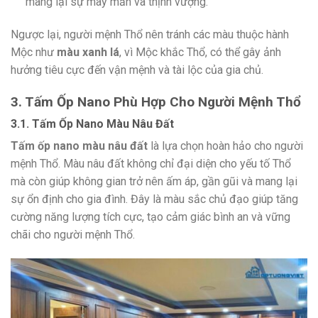
mang lại sự may mắn và thịnh vượng.
Ngược lại, người mệnh Thổ nên tránh các màu thuộc hành
Mộc như
màu xanh lá
, vì Mộc khắc Thổ, có thể gây ảnh
hưởng tiêu cực đến vận mệnh và tài lộc của gia chủ.
3. Tấm Ốp Nano Phù Hợp Cho Người Mệnh Thổ
3.1. Tấm Ốp Nano Màu Nâu Đất
Tấm ốp nano màu nâu đất
là lựa chọn hoàn hảo cho người
mệnh Thổ. Màu nâu đất không chỉ đại diện cho yếu tố Thổ
mà còn giúp không gian trở nên ấm áp, gần gũi và mang lại
sự ổn định cho gia đình. Đây là màu sắc chủ đạo giúp tăng
cường năng lượng tích cực, tạo cảm giác bình an và vững
chãi cho người mệnh Thổ.