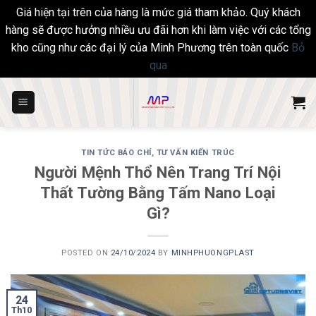
Giá hiện tại trên của hàng là mức giá tham khảo. Quý khách
hàng sẽ được hưởng nhiều ưu đãi hơn khi làm việc với các tổng
kho cũng như các đại lý của Minh Phương trên toàn quốc
Bỏ
qua
Skip
to
content
TIN TỨC BÁO CHÍ
,
TƯ VẤN KIẾN TRÚC
Người Mệnh Thổ Nên Trang Trí Nội
Thất Tường Bằng Tấm Nano Loại
Gì?
POSTED ON
24/10/2024
BY
MINHPHUONGPLAST
24
Th10