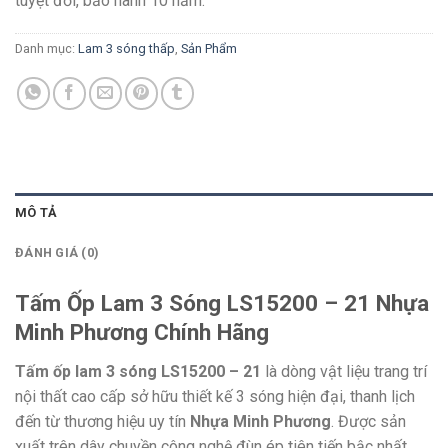
tuyệt đối, bảo hành 10 năm.
Danh mục:
Lam 3 sóng thấp
,
Sản Phẩm
MÔ TẢ
ĐÁNH GIÁ (0)
Tấm Ốp Lam 3 Sóng LS15200 – 21 Nhựa
Minh Phương Chính Hãng
Tấm ốp lam 3 sóng LS15200 – 21
là dòng vật liệu trang trí
nội thất cao cấp sở hữu thiết kế 3 sóng hiện đại, thanh lịch
đến từ thương hiệu uy tín
Nhựa Minh Phương
. Được sản
xuất trên dây chuyền công ngh
ệ đùn ép tiên tiến bậc nhất,