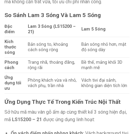
mà không cần trát vữa, tối ưu chi
phí nhân công.
So Sánh Lam 3 Sóng Và Lam 5 Sóng
Đặc
Lam 3 Sóng (LS15200 –
Lam 5 Sóng
điểm
21)
Kích
Bản sóng to, khoảng
Bản sóng nhỏ hơn, mật
thước
cách sóng rộng
độ sóng dày
sóng
Phong
Trang nhã, thoáng đãng,
Bề thế, mảng khối 3D
cách
rộng rãi
mạnh m
ẽ
Ứng
Phòng khách vừa và nhỏ,
Vách tivi đại sảnh,
dụng tối
vách phụ, trần nh
à
không gian diện tích lớn
ưu
Ứng Dụng Thực Tế Trong Kiến Trúc Nội Thất
Sở hữu mã màu vân gỗ ấm áp cùng thiết kế 3 sóng hiện đại,
mã
LS15200 – 21
được ứng dụng linh hoạt:
Ốp vách điểm nhấn phòng khách:
Vách background tivi,