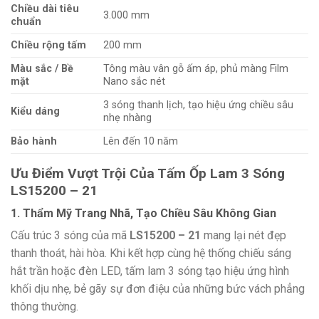
Chiều dài tiêu
3.000 mm
chuẩn
Chiều rộng tấm
200 mm
Màu sắc / Bề
Tông màu vân gỗ ấm áp, phủ màng Film
mặt
Nano sắc nét
3 sóng thanh lịch, tạo hiệu ứng chiều sâu
Kiểu dán
g
nhẹ nhàng
Bảo hành
Lên đến 10 năm
Ưu Điểm Vượt Trội Của Tấm Ốp Lam 3 Sóng
LS15200 – 21
1. Thẩm Mỹ Trang Nhã, Tạo Chiều Sâu Không Gian
Cấu trúc 3 sóng của mã
LS15200 – 21
mang lại nét đẹp
thanh thoát, hài hòa. Khi kết hợp cùng hệ thống chiếu sáng
hắt trần hoặc đèn LED, tấm lam 3 sóng tạo hiệu ứng hình
khối dịu nhẹ, bẻ gãy sự đơn điệu của những bức vách phẳng
thông thường.